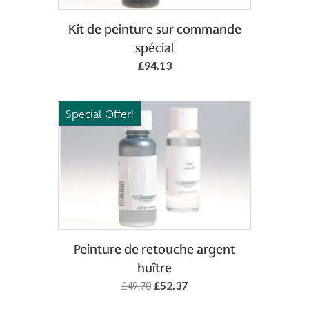
Kit de peinture sur commande
spécial
£94.13
Special Offer!
Add to Basket
Peinture de retouche argent
huître
£52.37
£49.70