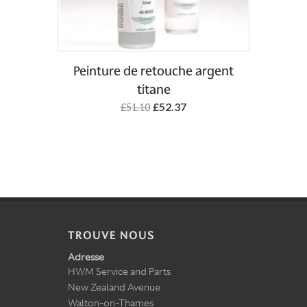
Add to Basket
Peinture de retouche argent
titane
£52.37
£51.10
TROUVE NOUS
Adresse
HWM Service and Parts
New Zealand Avenue
Walton-on-Thames