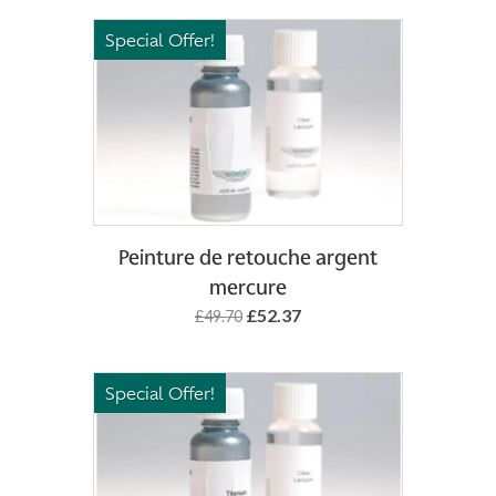
Special Offer!
Add to Basket
Peinture de retouche argent
mercure
£52.37
£49.70
Special Offer!