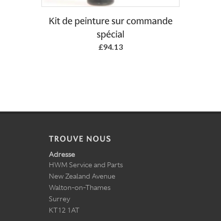
Kit de peinture sur commande
spécial
£94.13
TROUVE NOUS
Adresse
HWM Service and Parts
New Zealand Avenue
Walton-on-Thames
Surrey
KT12 1AT