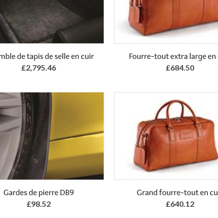
Add to Basket
ble de tapis de selle en cuir
Fourre-tout extra large en 
£2,795.46
£684.50
Add to Basket
Gardes de pierre DB9
Grand fourre-tout en cu
£98.52
£640.12