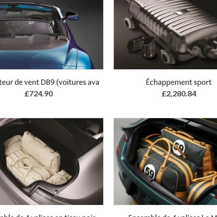
teur de vent DB9 (voitures ava
Échappement sport
£724.90
£2,280.84