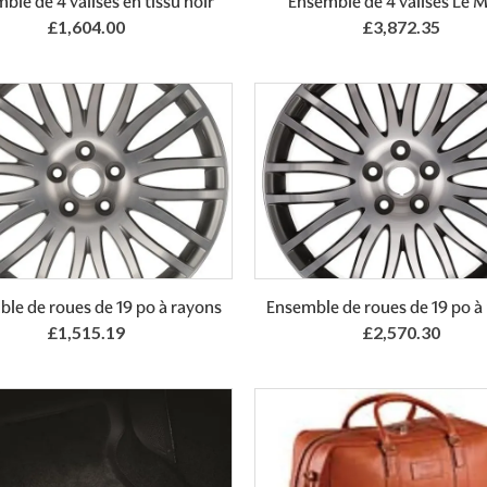
ble de 4 valises en tissu noir
Ensemble de 4 valises Le 
£1,604.00
£3,872.35
le de roues de 19 po à rayons
Ensemble de roues de 19 po à
£1,515.19
£2,570.30