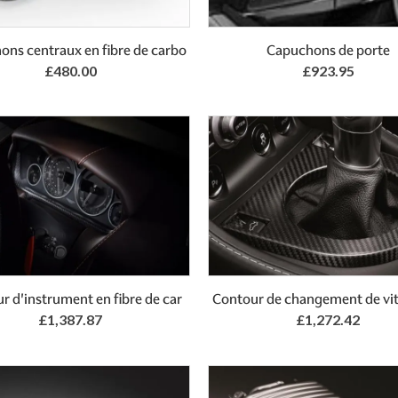
Add to Basket
Add to Basket
ns centraux en fibre de carbo
Capuchons de porte
£480.00
£923.95
Add to Basket
Add to Basket
r d'instrument en fibre de car
Contour de changement de vit
£1,387.87
£1,272.42