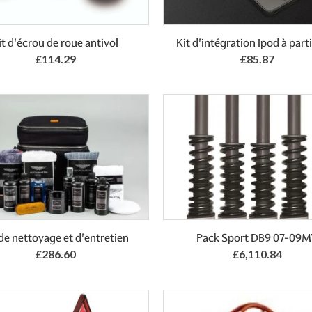
Add to Basket
it d'écrou de roue antivol
Kit d'intégration Ipod à parti
£114.29
£85.87
 de nettoyage et d'entretien
Pack Sport DB9 07-09
£286.60
£6,110.84