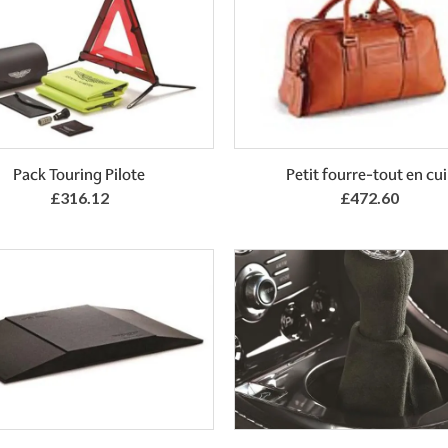
Add to Basket
Add to Basket
Pack Touring Pilote
Petit fourre-tout en cui
£316.12
£472.60