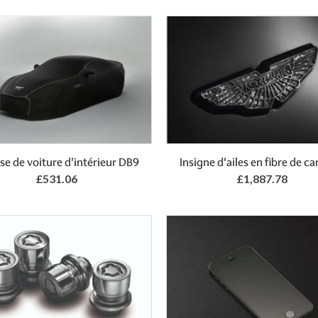
Add to Basket
Add to Basket
e de voiture d'intérieur DB9
Insigne d'ailes en fibre de c
£531.06
£1,887.78