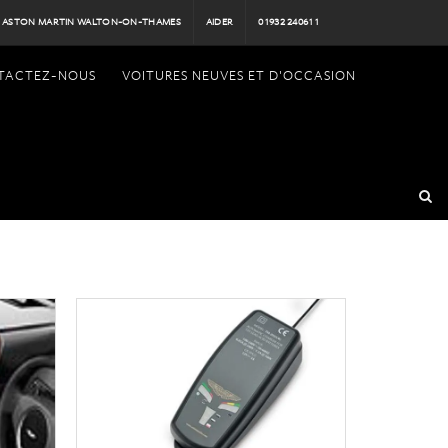
ASTON MARTIN WALTON-ON-THAMES
AIDER
01932 240611
TACTEZ-NOUS
VOITURES NEUVES ET D'OCCASION