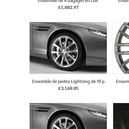
Ensemble de 4 bagages en cuir
Ensem
£1,882.97
Ensemble de jantes Lightning de 19 p
Ensemb
£3,168.85