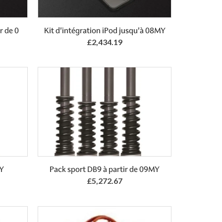
Add to Basket
r de 0
Kit d'intégration iPod jusqu'à 08MY
£2,434.19
MY
Pack sport DB9 à partir de 09MY
£5,272.67