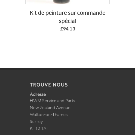
Kit de peinture sur commande
spécial
£94.13
TROUVE NOUS
Adresse
HWM Service and Parts
New Zealand Avenue
Walton-on-Thames
Surrey
KT12 1AT