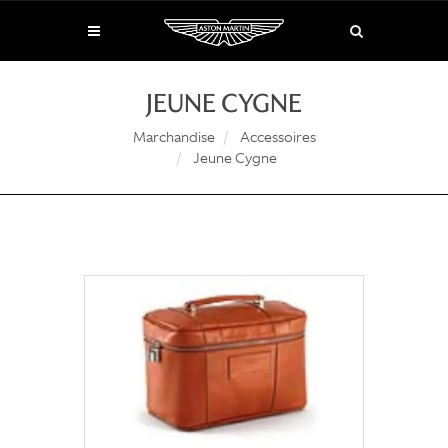
JEUNE CYGNE
Marchandise
Accessoires
Jeune Cygne