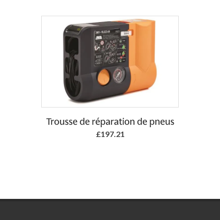
Add to Basket
Trousse de réparation de pneus
£197.21