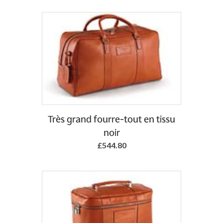
Add to Basket
Très grand fourre-tout en tissu
noir
£544.80