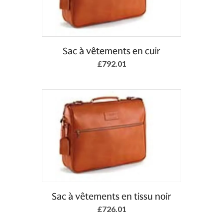
Add to Basket
Sac à vêtements en cuir
£792.01
Add to Basket
Sac à vêtements en tissu noir
£726.01