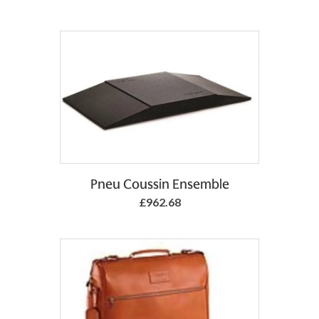
Add to Basket
Pneu Coussin Ensemble
£962.68