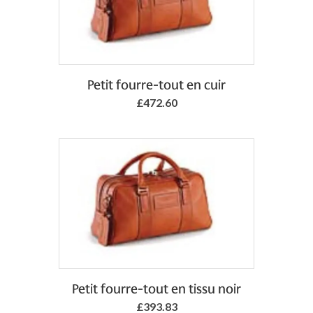
Add to Basket
Petit fourre-tout en cuir
£472.60
Add to Basket
Petit fourre-tout en tissu noir
£393.83