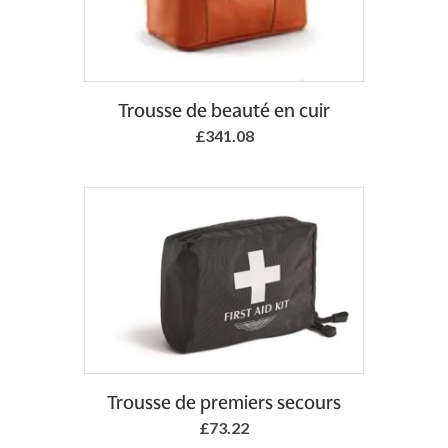
Trousse de beauté en cuir
£341.08
Add to Basket
Trousse de premiers secours
£73.22