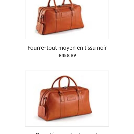
Add to Basket
Fourre-tout moyen en tissu noir
£458.89
Add to Basket