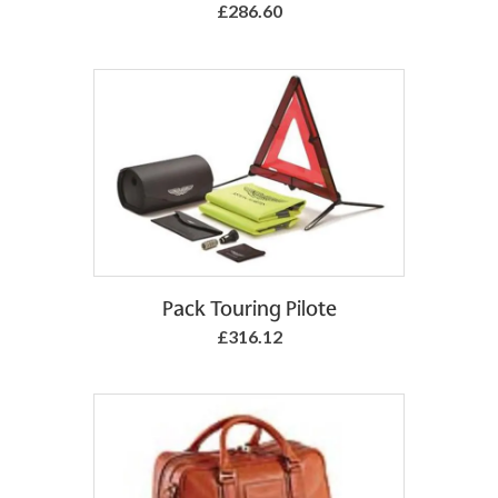
£286.60
Add to Basket
Pack Touring Pilote
£316.12