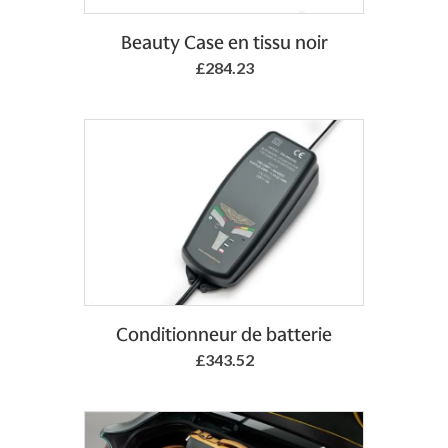
Add to Basket
Beauty Case en tissu noir
£284.23
Add to Basket
Conditionneur de batterie
£343.52