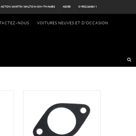
ASTON MARTIN WALTON-ON-THAMES
AIDER
01932 240611
TACTEZ-NOUS
VOITURES NEUVES ET D'OCCASION