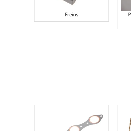
Freins
P