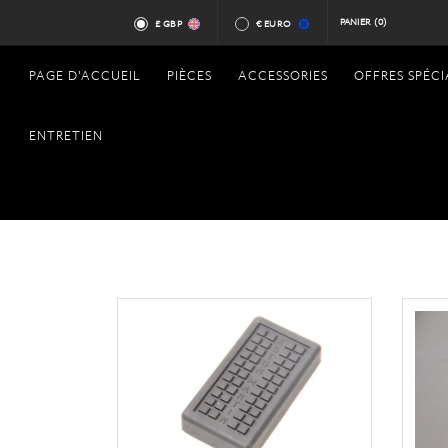
PANIER
(0)
£ GBP
€ EURO
PAGE D'ACCUEIL
PIÈCES
ACCESSORIES
OFFRES SPÉCI
ENTRETIEN