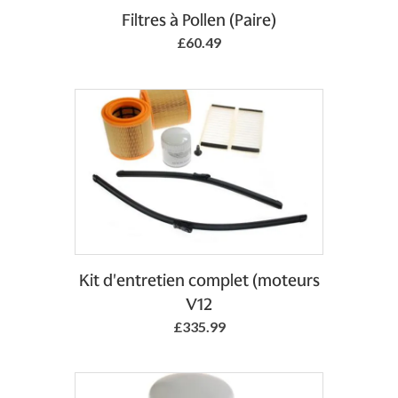
Add to Basket
Filtres à Pollen (Paire)
£60.49
Add to Basket
Kit d'entretien complet (moteurs
V12
£335.99