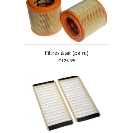
Add to Basket
Filtres à air (paire)
£125.95