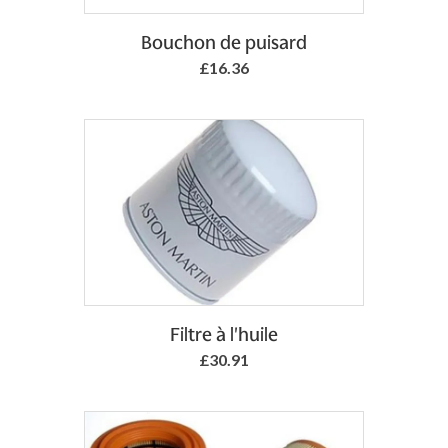
Add to Basket
Bouchon de puisard
£16.36
Add to Basket
Filtre à l'huile
£30.91