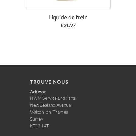
Add to Basket
Liquide de frein
£21.97
TROUVE NOUS
Adresse
HWM Service and Parts
New Zealand Avenue
Walton-on-Thames
Surrey
KT12 1AT