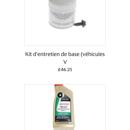
Add to Basket
Kit d'entretien de base (véhicules
V
£46.21