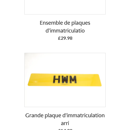
Add to Basket
Ensemble de plaques
d'immatriculatio
£29.98
Add to Basket
Grande plaque d'immatriculation
arri