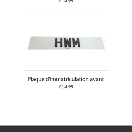
£14.99
Add to Basket
Plaque d'immatriculation avant
£14.99