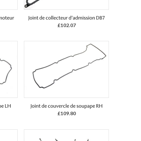
Add to Basket
moteur
Joint de collecteur d'admission DB7
£102.07
Add to Basket
pe LH
Joint de couvercle de soupape RH
£109.80