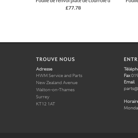
Poulie de renvoi plate de courroie d
Poulie
£77.78
TROUVE NOUS
ENTR
Adresse
Téléph
HWM Service and Parts
Fax
019
Email
New Zealand Avenue
parts@
Walton-on-Thames
Surrey
Horair
KT12 1AT
Monday