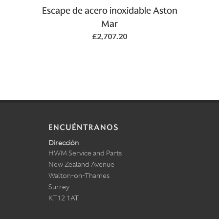
Escape de acero inoxidable Aston
Mar
£2,707.20
ENCUÉNTRANOS
Dirección
HWM Service and Parts
New Zealand Avenue
Walton-on-Thames
Surrey
KT12 1AT