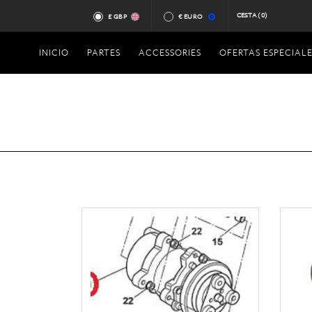
CESTA
(0)
£ GBP
€ EURO
INICIO
PARTES
ACCESSORIES
OFERTAS ESPECIALE