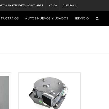
ASTON MARTIN WALTON-ON-THAMES
AYUDA
01932 240611
NTÁCTANOS
AUTOS NUEVOS Y USADOS
SERVICIO