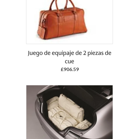
Add to Basket
Juego de equipaje de 2 piezas de
cue
£906.59