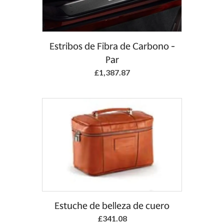
Add to Basket
Estribos de Fibra de Carbono -
Par
£1,387.87
Estuche de belleza de cuero
£341.08