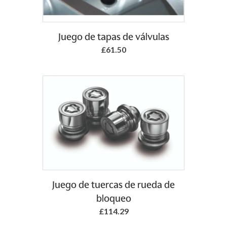
Add to Basket
Juego de tapas de válvulas
£61.50
Add to Basket
Juego de tuercas de rueda de
bloqueo
£114.29