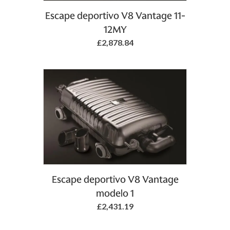
Add to Basket
Escape deportivo V8 Vantage 11-
12MY
£2,878.84
Add to Basket
Escape deportivo V8 Vantage
modelo 1
£2,431.19