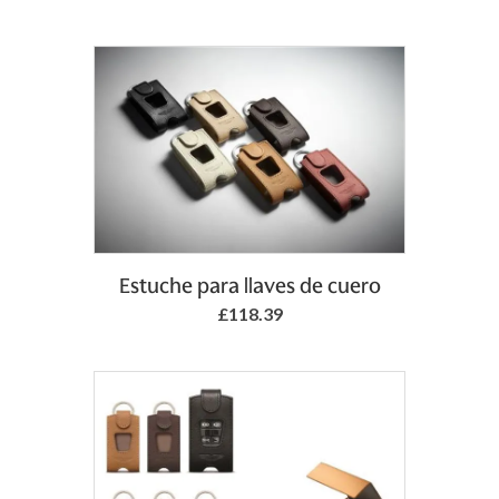
Add to Basket
Estuche para llaves de cuero
£118.39