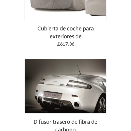
Add to Basket
Cubierta de coche para
exteriores de
£617.36
Difusor trasero de fibra de
carbono