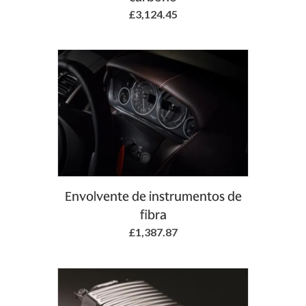
£3,124.45
Add to Basket
Envolvente de instrumentos de
fibra
£1,387.87