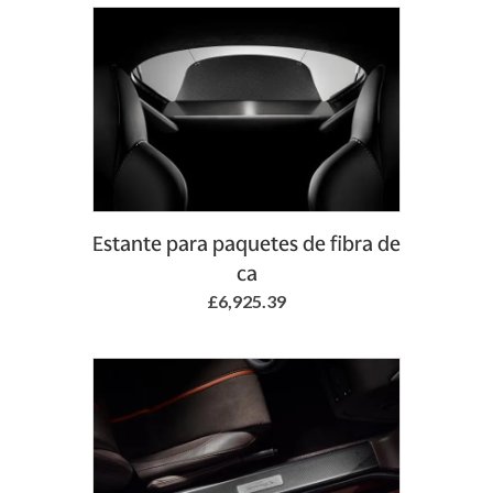
Add to Basket
Estante para paquetes de fibra de
ca
£6,925.39