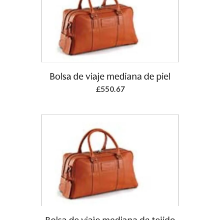
Bolsa de viaje mediana de piel
£550.67
Add to Basket