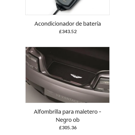
Add to Basket
Acondicionador de batería
£343.52
Add to Basket
Alfombrilla para maletero -
Negro ob
£305.36