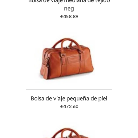
Bolsa de viaje mediana de tejido
neg
£458.89
Add to Basket
Bolsa de viaje pequeña de piel
£472.60