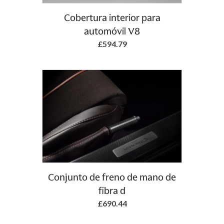
Add to Basket
Cobertura interior para
automóvil V8
£594.79
Add to Basket
Conjunto de freno de mano de
fibra d
£690.44