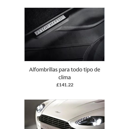
Add to Basket
Alfombrillas para todo tipo de
clima
£141.22