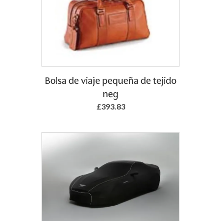
Add to Basket
Bolsa de viaje pequeña de tejido
neg
£393.83