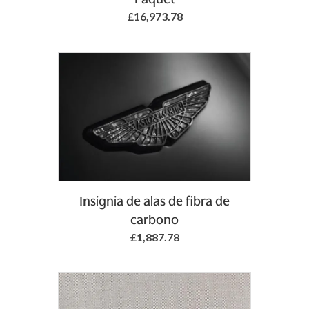
£16,973.78
Add to Basket
Insignia de alas de fibra de
carbono
£1,887.78