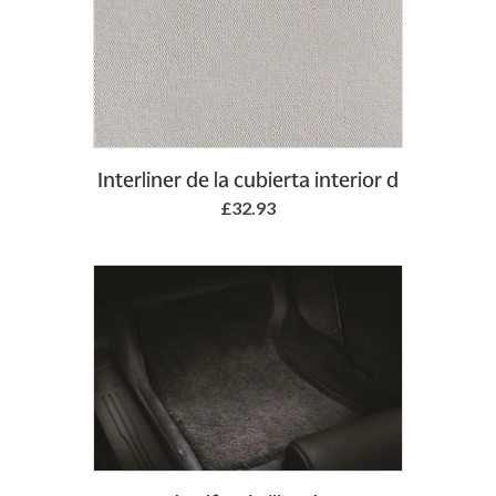
Add to Basket
Interliner de la cubierta interior d
£32.93