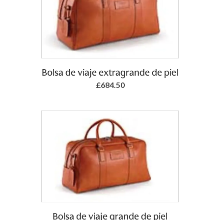
Add to Basket
Bolsa de viaje extragrande de piel
£684.50
Add to Basket
Bolsa de viaje grande de piel