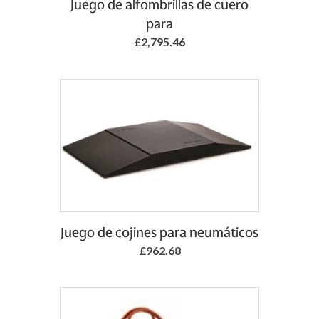
Juego de alfombrillas de cuero
para
£2,795.46
Add to Basket
Juego de cojines para neumáticos
£962.68