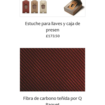
Add to Basket
Estuche para llaves y caja de
presen
£173.50
Fibra de carbono teñida por Q
Paquet