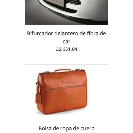
Add to Basket
Bifurcador delantero de fibra de
car
£2,351.84
Add to Basket
Bolsa de ropa de cuero