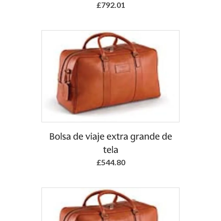
£792.01
Add to Basket
Bolsa de viaje extra grande de
tela
£544.80