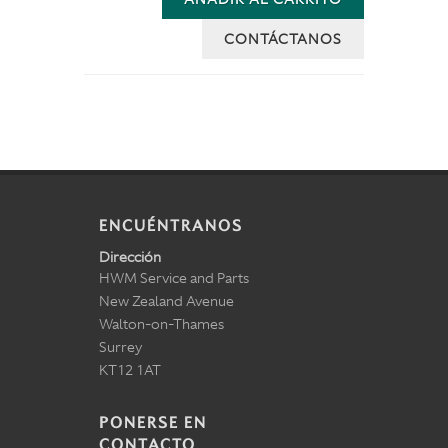
CONTÁCTANOS
ENCUÉNTRANOS
Dirección
HWM Service and Parts
New Zealand Avenue
Walton-on-Thames
Surrey
KT12 1AT
PONERSE EN
CONTACTO