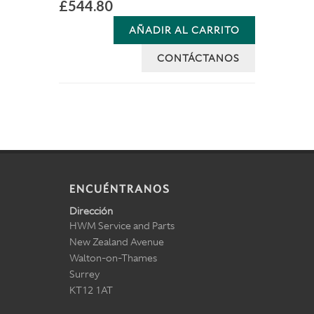
£544.80
AÑADIR AL CARRITO
CONTÁCTANOS
ENCUÉNTRANOS
Dirección
HWM Service and Parts
New Zealand Avenue
Walton-on-Thames
Surrey
KT12 1AT