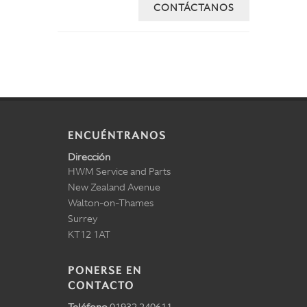
CONTÁCTANOS
ENCUÉNTRANOS
Dirección
HWM Service and Parts
New Zealand Avenue
Walton-on-Thames
Surrey
KT12 1AT
PONERSE EN
CONTACTO