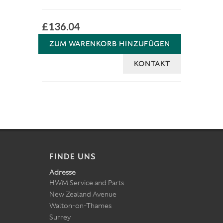
£136.04
ZUM WARENKORB HINZUFÜGEN
KONTAKT
FINDE UNS
Adresse
HWM Service and Parts
New Zealand Avenue
Walton-on-Thames
Surrey